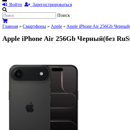
Войти
Зарегистрироваться
Поиск
Главная
»
Смартфоны
»
Apple
»
Apple iPhone Air 256Gb Черный(
Apple iPhone Air 256Gb Черный(без RuS