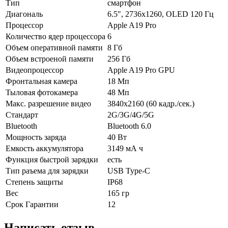
Тип
смартфон
Диагональ
6.5", 2736x1260, OLED 120 Гц
Процессор
Apple A19 Pro
Количество ядер процессора
6
Объем оперативной памяти
8 Гб
Объем встроеной памяти
256 Гб
Видеопроцессор
Apple A19 Pro GPU
Фронтальная камера
18 Мп
Тыловая фотокамера
48 Мп
Макс. разрешение видео
3840x2160 (60 кадр./сек.)
Стандарт
2G/3G/4G/5G
Bluetooth
Bluetooth 6.0
Мощность заряда
40 Вт
Емкость аккумулятора
3149 мА ч
Функция быстрой зарядки
есть
Тип раъема для зарядки
USB Type-C
Степень защиты
IP68
Вес
165 гр
Срок Гарантии
12
Написать отзыв