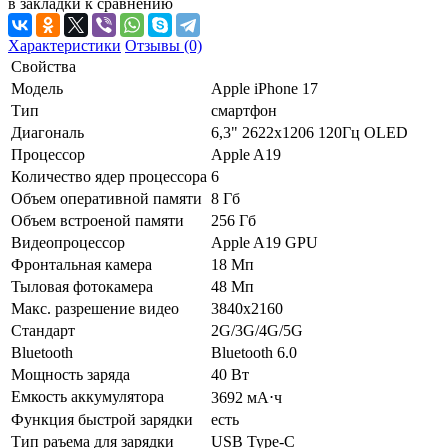
в закладки
к сравнению
Характеристики
Отзывы (0)
Свойства
Модель
Apple iPhone 17
Тип
смартфон
Диагональ
6,3" 2622x1206 120Гц OLED
Процессор
Apple A19
Количество ядер процессора
6
Объем оперативной памяти
8 Гб
Объем встроеной памяти
256 Гб
Видеопроцессор
Apple A19 GPU
Фронтальная камера
18 Мп
Тыловая фотокамера
48 Мп
Макс. разрешение видео
3840x2160
Стандарт
2G/3G/4G/5G
Bluetooth
Bluetooth 6.0
Мощность заряда
40 Вт
Емкость аккумулятора
3692 мА⋅ч
Функция быстрой зарядки
есть
Тип раъема для зарядки
USB Type-C